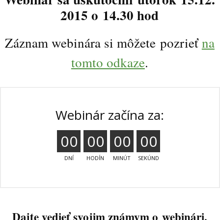
2015 o 14.30 hod
Záznam webinára si môžete pozrieť
na
tomto odkaze
.
Webinár začína za:
0
0
0
0
0
0
0
0
DNÍ
HODÍN
MINÚT
SEKÚND
Dajte vedieť svojim známym o webinári.