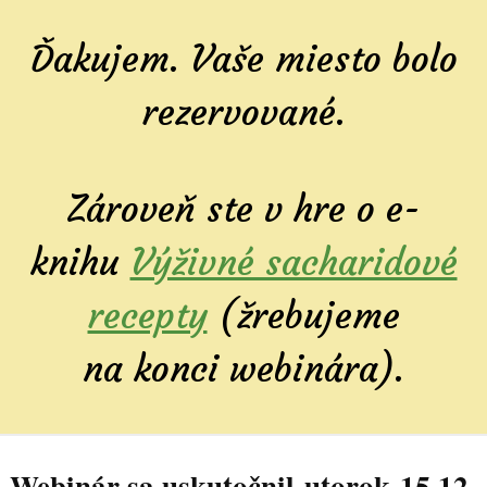
Ďakujem. Vaše miesto bolo
rezervované.
Zároveň ste v hre o e-
knihu
Výživné sacharidové
recepty
(žrebujeme
na konci webinára).
Webinár sa uskutočnil utorok 15.12.