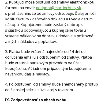
2. Kupujúci môže odstúpiť od zmluvy elektronickou
formou na email:
podpora@martinchudy.sk
s prehlásením, že od zmluvy odstupuje. Ďalej priloží
kópiu faktúry / daňového dokladu a uvedie dátum
nákupu. Kupujúcemu bude zaslaný dobropis
s čiastkou odpovedajúcou kúpnej cene tovaru
vrátane nákladov na dopravu, dodanie a poštovné
a iných nákladov a poplatkov.
3. Platba bude vrátená najneskôr do 14 dní od
doručenia emailu s odstúpením od zmluvy. Platba
bude vrátená bankovým prevodom na účet
kupujúceho. V žiadnom prípade tým kupujúcemu
nevzniknú ďalšie náklady.
4. Po odstúpení od zmluvy bude znemožnený prístup
do členskej sekcie súvisiacej s tovarom.
IX. Zodpovednosť za obsah webu