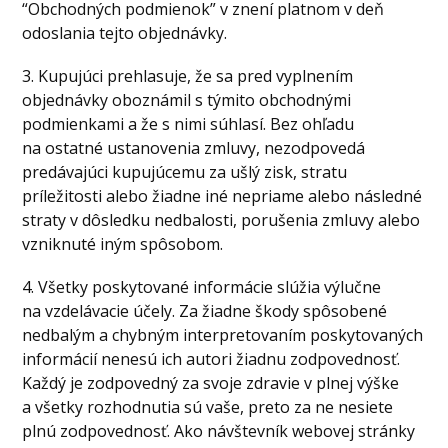
“Obchodných podmienok” v znení platnom v deň
odoslania tejto objednávky.
3. Kupujúci prehlasuje, že sa pred vyplnením
objednávky oboznámil s týmito obchodnými
podmienkami a že s nimi súhlasí. Bez ohľadu
na ostatné ustanovenia zmluvy, nezodpovedá
predávajúci kupujúcemu za ušlý zisk, stratu
príležitosti alebo žiadne iné nepriame alebo následné
straty v dôsledku nedbalosti, porušenia zmluvy alebo
vzniknuté iným spôsobom.
4. Všetky poskytované informácie slúžia výlučne
na vzdelávacie účely. Za žiadne škody spôsobené
nedbalým a chybným interpretovaním poskytovaných
informácií nenesú ich autori žiadnu zodpovednosť.
Každý je zodpovedný za svoje zdravie v plnej výške
a všetky rozhodnutia sú vaše, preto za ne nesiete
plnú zodpovednosť. Ako návštevník webovej stránky