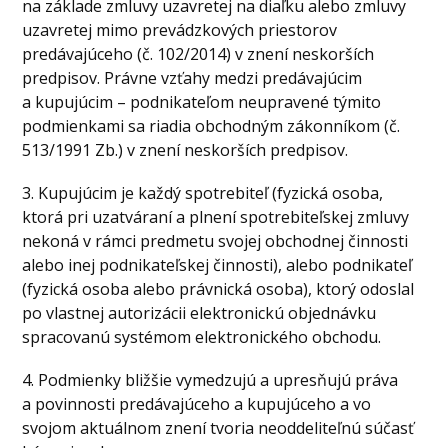
na základe zmluvy uzavretej na diaľku alebo zmluvy
uzavretej mimo prevádzkových priestorov
predávajúceho (č. 102/2014) v znení neskorších
predpisov. Právne vzťahy medzi predávajúcim
a kupujúcim – podnikateľom neupravené týmito
podmienkami sa riadia obchodným zákonníkom (č.
513/1991 Zb.) v znení neskorších predpisov.
3. Kupujúcim je každý spotrebiteľ (fyzická osoba,
ktorá pri uzatváraní a plnení spotrebiteľskej zmluvy
nekoná v rámci predmetu svojej obchodnej činnosti
alebo inej podnikateľskej činnosti), alebo podnikateľ
(fyzická osoba alebo právnická osoba), ktorý odoslal
po vlastnej autorizácii elektronickú objednávku
spracovanú systémom elektronického obchodu.
4. Podmienky bližšie vymedzujú a upresňujú práva
a povinnosti predávajúceho a kupujúceho a vo
svojom aktuálnom znení tvoria neoddeliteľnú súčasť