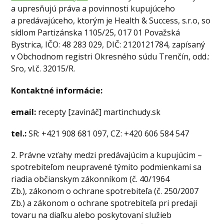
a upresňujú práva a povinnosti kupujúceho
a predávajúceho, ktorým je Health & Success, s.r.o, so
sídlom Partizánska 1105/25, 017 01 Považská
Bystrica, IČO: 48 283 029, DIČ: 2120121784, zapísaný
v Obchodnom registri Okresného súdu Trenčín, odd.:
Sro, vl.č. 32015/R.
Kontaktné informácie:
email:
recepty [zavináč] martinchudy.sk
tel.:
SR: +421 908 681 097, CZ: +420 606 584 547
2. Právne vzťahy medzi predávajúcim a kupujúcim –
spotrebiteľom neupravené týmito podmienkami sa
riadia občianskym zákonníkom (č. 40/1964
Zb.), zákonom o ochrane spotrebiteľa (č. 250/2007
Zb.) a zákonom o ochrane spotrebiteľa pri predaji
tovaru na diaľku alebo poskytovaní služieb