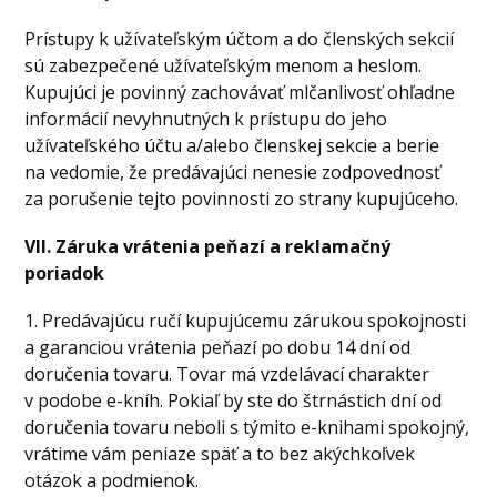
Prístupy k užívateľským účtom a do členských sekcií
sú zabezpečené užívateľským menom a heslom.
Kupujúci je povinný zachovávať mlčanlivosť ohľadne
informácií nevyhnutných k prístupu do jeho
užívateľského účtu a/alebo členskej sekcie a berie
na vedomie, že predávajúci nenesie zodpovednosť
za porušenie tejto povinnosti zo strany kupujúceho.
VII. Záruka vrátenia peňazí a reklamačný
poriadok
1. Predávajúcu ručí kupujúcemu zárukou spokojnosti
a garanciou vrátenia peňazí po dobu 14 dní od
doručenia tovaru. Tovar má vzdelávací charakter
v podobe e-kníh. Pokiaľ by ste do štrnástich dní od
doručenia tovaru neboli s týmito e-knihami spokojný,
vrátime vám peniaze späť a to bez akýchkoľvek
otázok a podmienok.