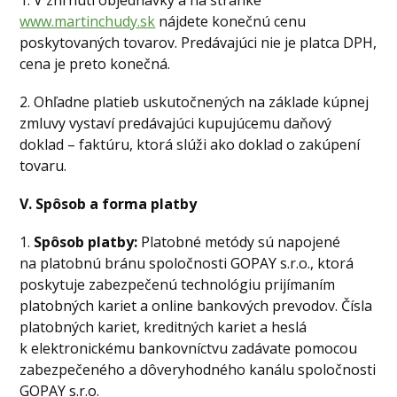
www.martinchudy.sk
nájdete konečnú cenu
poskytovaných tovarov. Predávajúci nie je platca DPH,
cena je preto konečná.
2. Ohľadne platieb uskutočnených na základe kúpnej
zmluvy vystaví predávajúci kupujúcemu daňový
doklad – faktúru, ktorá slúži ako doklad o zakúpení
tovaru.
V. Spôsob a forma platby
1.
Spôsob platby:
Platobné metódy sú napojené
na platobnú bránu spoločnosti GOPAY s.r.o., ktorá
poskytuje zabezpečenú technológiu prijímaním
platobných kariet a online bankových prevodov. Čísla
platobných kariet, kreditných kariet a heslá
k elektronickému bankovníctvu zadávate pomocou
zabezpečeného a dôveryhodného kanálu spoločnosti
GOPAY s.r.o.