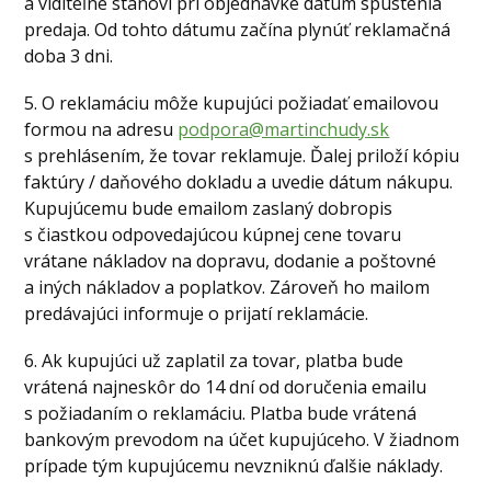
a viditeľne stanoví pri objednávke dátum spustenia
predaja. Od tohto dátumu začína plynúť reklamačná
doba 3 dni.
5. O reklamáciu môže kupujúci požiadať emailovou
formou na adresu
podpora@martinchudy.sk
s prehlásením, že tovar reklamuje. Ďalej priloží kópiu
faktúry / daňového dokladu a uvedie dátum nákupu.
Kupujúcemu bude emailom zaslaný dobropis
s čiastkou odpovedajúcou kúpnej cene tovaru
vrátane nákladov na dopravu, dodanie a poštovné
a iných nákladov a poplatkov. Zároveň ho mailom
predávajúci informuje o prijatí reklamácie.
6. Ak kupujúci už zaplatil za tovar, platba bude
vrátená najneskôr do 14 dní od doručenia emailu
s požiadaním o reklamáciu. Platba bude vrátená
bankovým prevodom na účet kupujúceho. V žiadnom
prípade tým kupujúcemu nevzniknú ďalšie náklady.