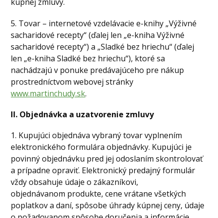
kúpnej zmluvy.
5. Tovar – internetové vzdelávacie e-knihy „Výživné
sacharidové recepty“ (ďalej len „e-kniha Výživné
sacharidové recepty“) a „Sladké bez hriechu“ (ďalej
len „e-kniha Sladké bez hriechu“), ktoré sa
nachádzajú v ponuke predávajúceho pre nákup
prostredníctvom webovej stránky
www.martinchudy.sk
.
II. Objednávka a uzatvorenie zmluvy
1. Kupujúci objednáva vybraný tovar vyplnením
elektronického formulára objednávky. Kupujúci je
povinný objednávku pred jej odoslaním skontrolovať
a prípadne opraviť. Elektronický predajný formulár
vždy obsahuje údaje o zákazníkovi,
objednávanom produkte, cene vrátane všetkých
poplatkov a daní, spôsobe úhrady kúpnej ceny, údaje
o požadovanom spôsobe doručenia a informácie