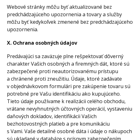
Webové stránky môžu byť aktualizované bez
predchádzajúceho upozornenia a tovary a služby
môžu byť kedykoľvek zmenené bez predchádzajúceho
upozornenia.
X. Ochrana osobných údajov
Predávajúci sa zaväzuje plne rešpektovať dôverný
charakter Vašich osobných a firemných dát, ktoré sú
zabezpečené proti neautorizovanému prístupu
a chránené proti zneužitiu. Údaje, ktoré zadávate
v objednávkovom formulári pre zakúpenie tovaru sú
potrebné pre Vašu identifikáciu ako kupujúceho.
Tieto údaje používame k realizácii celého obchodu,
vrátane nevyhnutných účtovných operácií, vystaveniu
daňových dokladov, identifikácii Vašich
bezhotovostných platieb a pre komunikáciu
s Vami.
Vaše detailné osobné dáta i údaje o nákupoch
sú ukladané v databáze s prísnym zabezpečením