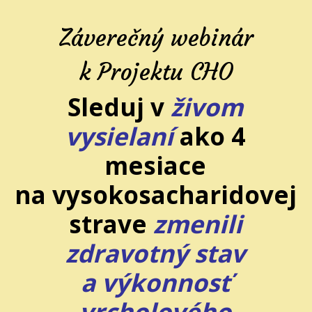
Záverečný webinár
k Projektu CHO
Sleduj v
živom
vysielaní
ako 4
mesiace
na vysokosacharidovej
strave
zmenili
zdravotný stav
a výkonnosť
vrcholového