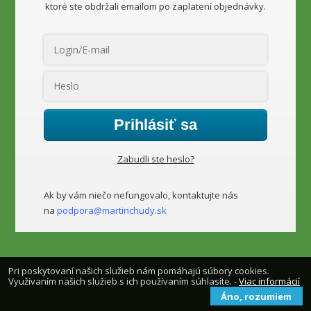
ktoré ste obdržali emailom po zaplatení objednávky.
Prihlásiť sa
Zabudli ste heslo?
Ak by vám niečo nefungovalo, kontaktujte nás
na
podpora@martinchudy.sk
Pri poskytovaní našich služieb nám pomáhajú súbory cookies.
Využívaním našich služieb s ich používaním súhlasíte. -
Viac informácií
Áno, rozumiem