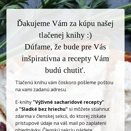
Ďakujeme Vám za kúpu našej
tlačenej knihy :)
Dúfame, že bude pre Vás
inšpiratívna a recepty Vám
budú chutiť.
Tlačenú knihu vám čoskoro pošleme poštou
na vami zadanú adresu.
E-knihy
"Výživné sacharidové recepty"
a
"Sladké bez hriechu"
si môžete stiahnuť
zdarma v členskej sekcii, do ktorej získate
prístupové údaje na váš mail po zaplatení
objednávky. Členskú sekciu nájdete