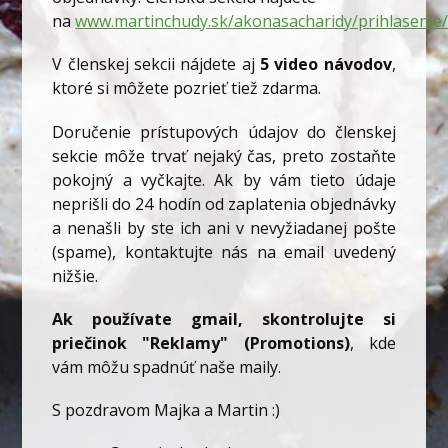
na
www.martinchudy.sk/akonasacharidy/prihlasenie
V členskej sekcii nájdete aj
5 video návodov
,
ktoré si môžete pozrieť tiež zdarma.
Doručenie prístupových údajov do členskej
sekcie môže trvať nejaký čas, preto zostaňte
pokojný a vyčkajte. Ak by vám tieto údaje
neprišli do 24 hodín od zaplatenia objednávky
a nenašli by ste ich ani v nevyžiadanej pošte
(spame), kontaktujte nás na email uvedený
nižšie.
Ak používate gmail, skontrolujte si
priečinok "Reklamy" (Promotions)
, kde
vám môžu spadnúť naše maily.
S pozdravom Majka a Martin :)